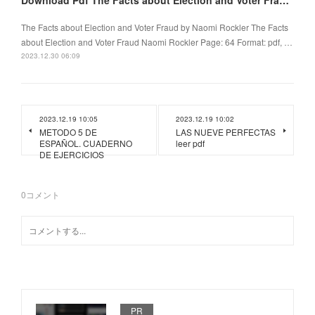
Download Pdf The Facts about Election and Voter Fraud by Naomi Rockler
The Facts about Election and Voter Fraud by Naomi Rockler The Facts
about Election and Voter Fraud Naomi Rockler Page: 64 Format: pdf, …
2023.12.30 06:09
2023.12.19 10:05
2023.12.19 10:02
METODO 5 DE
LAS NUEVE PERFECTAS
ESPAÑOL. CUADERNO
leer pdf
DE EJERCICIOS
0
コメント
PR