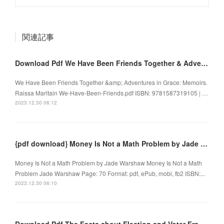
関連記事
Download Pdf We Have Been Friends Together & Adventures in Grace: Memoirs by Raissa Maritain
We Have Been Friends Together &amp; Adventures in Grace: Memoirs.
Raissa Maritain We-Have-Been-Friends.pdf ISBN: 9781587319105 | …
2023.12.30 06:12
{pdf download} Money Is Not a Math Problem by Jade Warshaw
Money Is Not a Math Problem by Jade Warshaw Money Is Not a Math
Problem Jade Warshaw Page: 70 Format: pdf, ePub, mobi, fb2 ISBN:...
2023.12.30 06:10